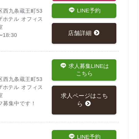
LINE予約
区西九条蔵王町53
ザホテル オフィス
室
店舗詳細
18:30
求人募集LINEは
こちら
区西九条蔵王町53
ザホテル オフィス
求人ページはこち
室
ら
フ募集中です！
LINE予約