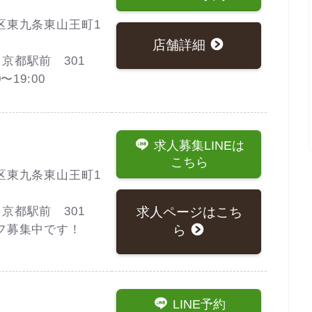
区東九条東山王町1
店舗詳細
GE 京都駅前 301
〜19:00
求人募集LINEは
こちら
区東九条東山王町1
求人ページはこち
GE 京都駅前 301
ら
フ募集中です！
LINE予約